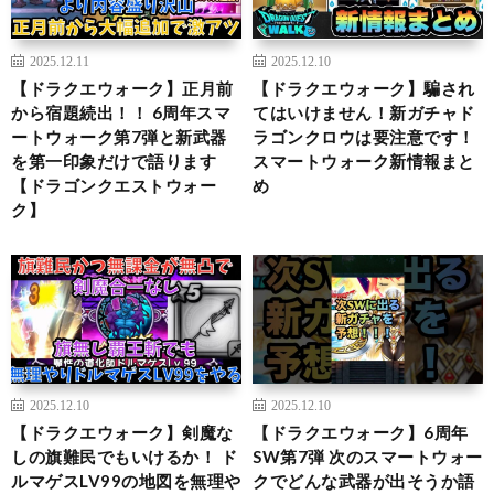
2025.12.11
2025.12.10
【ドラクエウォーク】正月前
【ドラクエウォーク】騙され
から宿題続出！！ 6周年スマ
てはいけません！新ガチャド
ートウォーク第7弾と新武器
ラゴンクロウは要注意です！
を第一印象だけで語ります
スマートウォーク新情報まと
【ドラゴンクエストウォー
め
ク】
2025.12.10
2025.12.10
【ドラクエウォーク】剣魔な
【ドラクエウォーク】6周年
しの旗難民でもいけるか！ ド
SW第7弾 次のスマートウォー
ルマゲスLV99の地図を無理や
クでどんな武器が出そうか語