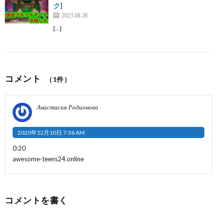
ク]
2023.08.26
[…]
コメント
（1件）
Анастасия Родионова
2020年12月10日 7:36 AM
0:20
awesome-teens24.online
コメントを書く