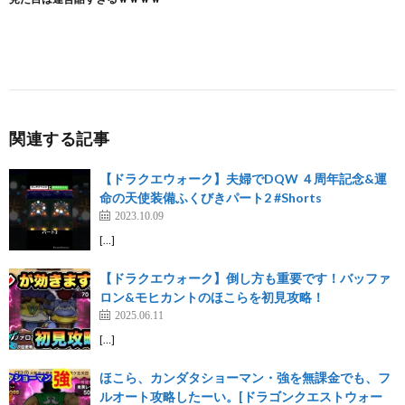
関連する記事
【ドラクエウォーク】夫婦でDQW ４周年記念&運
命の天使装備ふくびきパート2 #Shorts
2023.10.09
[…]
【ドラクエウォーク】倒し方も重要です！バッファ
ロン&モヒカントのほこらを初見攻略！
2025.06.11
[…]
ほこら、カンダタショーマン・強を無課金でも、フ
ルオート攻略したーい。[ドラゴンクエストウォー