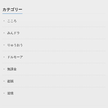
カテゴリー
こころ
みんドラ
りゅうおう
ドルモーア
無課金
盗賊
追憶