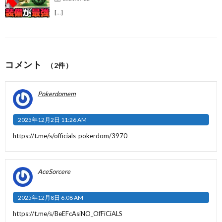
[…]
コメント
（2件）
Pokerdomem
2025年12月2日 11:26 AM
https://t.me/s/officials_pokerdom/3970
AceSorcere
2025年12月8日 6:08 AM
https://t.me/s/BeEFcAsiNO_OfFiCiALS