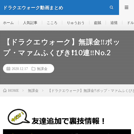
ドラクエウォーク動画まとめ
ホーム
人気記事
こころ
りゅうおう
盗賊
追憶
ドル
【ドラクエウォーク】無課金‼️ポッ
プ・マァムふくびき❗10連‼️No.2
2020.12.17
無課金
無課金
【ドラクエウォーク】無課金‼️ポップ・マァムふくびき❗10
HOME