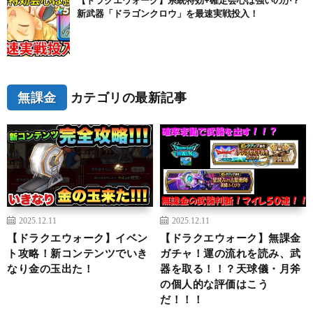
【ドラクエウォーク】系統特効+確定会心は強いのか？
新武器「ドラゴンクロウ」を最速実戦投入！
無課金
カテゴリの最新記事
2025.12.11
2025.12.11
【ドラクエウォーク】イベン
【ドラクエウォーク】無課金
ト攻略！新コンテンツでいき
ガチャ！運の流れを読み、武
なり金の玉出た！
器を取る！！？天球儀・月斧
の個人的な評価はこう
だ！！！