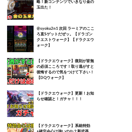
略！新コンテンツでいきなり金の
玉出た！
@syoku2n1 次回 ラーミアのここ
ろ直Sゲットだぜッ。【ドラゴン
クエストウォーク】【ドラクエウ
ォーク】
【ドラクエウォーク】復刻が皆無
の必須こころです！取り逃がすと
後悔するので気をつけて下さい！
【DQウォーク】
【ドラクエウォーク】更新！お知
らせ確認と！ガチャ！！！
【ドラクエウォーク】系統特効
+確定会心は強いのか？新武器