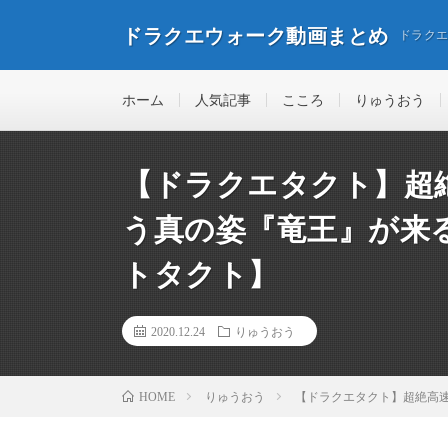
ドラクエウォーク動画まとめ
ドラク
ホーム
人気記事
こころ
りゅうおう
【ドラクエタクト】超
う真の姿『竜王』が来
トタクト】
2020.12.24
りゅうおう
りゅうおう
【ドラクエタクト】超絶高
HOME