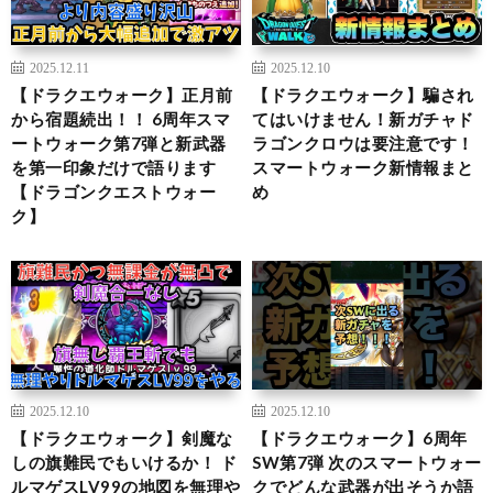
2025.12.11
2025.12.10
【ドラクエウォーク】正月前
【ドラクエウォーク】騙され
から宿題続出！！ 6周年スマ
てはいけません！新ガチャド
ートウォーク第7弾と新武器
ラゴンクロウは要注意です！
を第一印象だけで語ります
スマートウォーク新情報まと
【ドラゴンクエストウォー
め
ク】
2025.12.10
2025.12.10
【ドラクエウォーク】剣魔な
【ドラクエウォーク】6周年
しの旗難民でもいけるか！ ド
SW第7弾 次のスマートウォー
ルマゲスLV99の地図を無理や
クでどんな武器が出そうか語