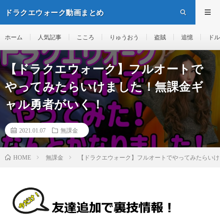
ドラクエウォーク動画まとめ
ホーム
人気記事
こころ
りゅうおう
盗賊
追憶
ドル
【ドラクエウォーク】フルオートで
やってみたらいけました！無課金ギ
ャル勇者がいく！
2021.01.07
無課金
無課金
【ドラクエウォーク】フルオートでやってみたらいけ
HOME