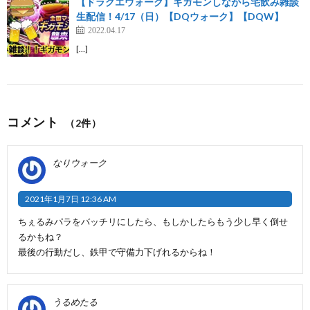
【ドラクエウォーク】ギガモンしながら宅飲み雑談
生配信！4/17（日）【DQウォーク】【DQW】
2022.04.17
[…]
コメント
（2件）
なりウォーク
2021年1月7日 12:36 AM
ちぇるみパラをバッチリにしたら、もしかしたらもう少し早く倒せ
るかもね？
最後の行動だし、鉄甲で守備力下げれるからね！
うるめたる