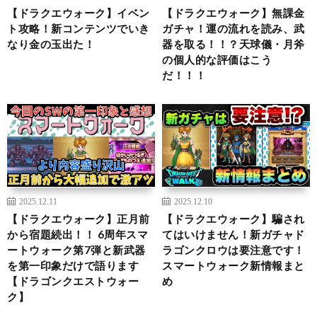
【ドラクエウォーク】イベン
【ドラクエウォーク】無課金
ト攻略！新コンテンツでいき
ガチャ！運の流れを読み、武
なり金の玉出た！
器を取る！！？天球儀・月斧
の個人的な評価はこう
だ！！！
2025.12.11
2025.12.10
【ドラクエウォーク】正月前
【ドラクエウォーク】騙され
から宿題続出！！ 6周年スマ
てはいけません！新ガチャド
ートウォーク第7弾と新武器
ラゴンクロウは要注意です！
を第一印象だけで語ります
スマートウォーク新情報まと
【ドラゴンクエストウォー
め
ク】