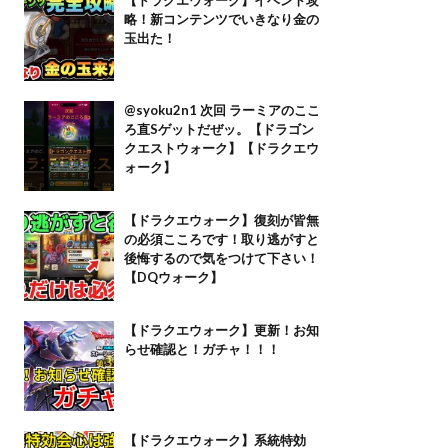
略！新コンテンツでいきなり金の
玉出た！
@syoku2n1 次回 ラーミアのここ
ろ直Sゲットだぜッ。【ドラゴン
クエストウォーク】【ドラクエウ
ォーク】
【ドラクエウォーク】復刻が皆無
の必須こころです！取り逃がすと
後悔するので気をつけて下さい！
【DQウォーク】
【ドラクエウォーク】更新！お知
らせ確認と！ガチャ！！！
【ドラクエウォーク】系統特効