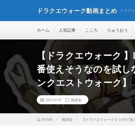
ドラクエウォーク動画まとめ
ドラク
ホーム
人気記事
こころ
りゅうおう
【ドラクエウォーク 】
番使えそうなのを試し
ンクエストウォーク】
2021.01.07
無課金
無課金
【ドラクエウォーク 】Lv70
HOME