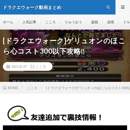
ドラクエウォーク動画まとめ
ホーム
人気記事
こころ
りゅうおう
盗賊
追憶
ドル
[ドラクエウォーク]ゲリュオンのほこ
ら心コスト300以下攻略‼︎
2021.01.07
こころ
こころ
[ドラクエウォーク]ゲリュオンのほこら心コスト300以
HOME