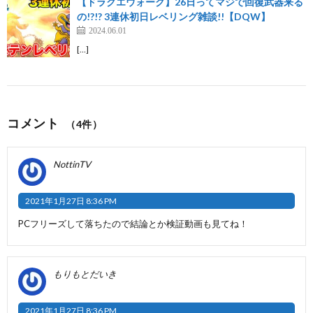
【ドラクエウォーク】26日ってマジで回復武器来る
の!?!? 3連休初日レベリング雑談!!【DQW】
2024.06.01
[…]
コメント
（4件）
NottinTV
2021年1月27日 8:36 PM
PCフリーズして落ちたので結論とか検証動画も見てね！
もりもとだいき
2021年1月27日 8:36 PM