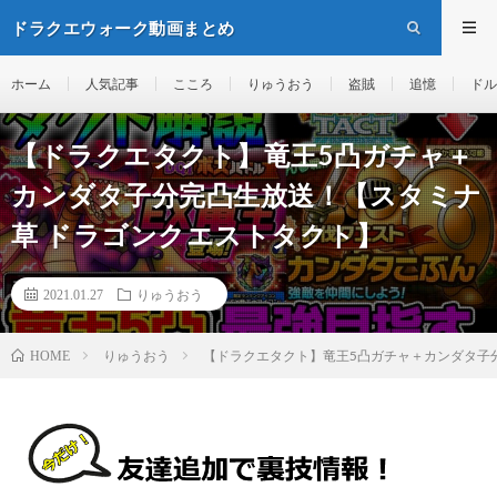
ドラクエウォーク動画まとめ
ホーム
人気記事
こころ
りゅうおう
盗賊
追憶
ドル
【ドラクエタクト】竜王5凸ガチャ＋
カンダタ子分完凸生放送！【スタミナ
草 ドラゴンクエストタクト】
2021.01.27
りゅうおう
りゅうおう
【ドラクエタクト】竜王5凸ガチャ＋カンダタ子
HOME