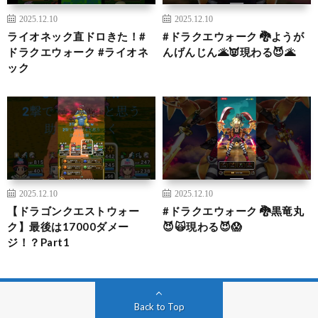
2025.12.10
2025.12.10
ライオネック直ドロきた！#
#ドラクエウォーク 🐉ようが
ドラクエウォーク #ライオネ
んげんじん🌋👿現わる😈🌋
ック
2025.12.10
2025.12.10
【ドラゴンクエストウォー
#ドラクエウォーク 🐉黒竜丸
ク】最後は17000ダメー
😈🙀現わる😈😱
ジ！？Part1
Back to Top