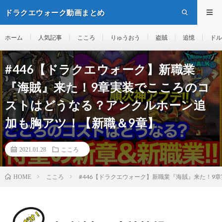
ドラクエウォーク動画まとめ
ホーム
人気記事
こころ
りゅうおう
盗賊
追憶
ドル
#446【ドラクエウォーク】新職業
『海賊』来た！9章実装でこころのコ
ストはどうなる？アンクルホーン追
加も胸アツ！【新職＆9章】
2021.01.28
こころ
こころ
#446【ドラクエウォーク】新職業『海賊』来た！9
HOME