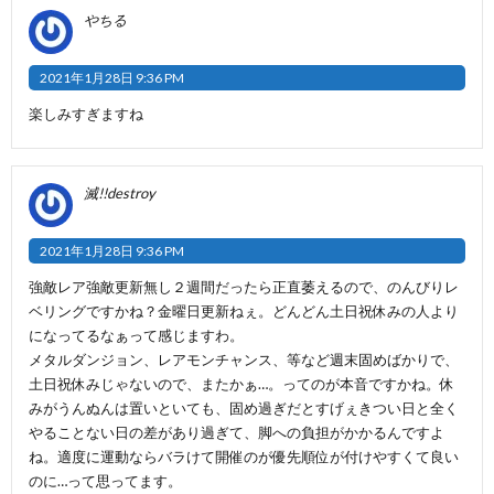
やちる
2021年1月28日 9:36 PM
楽しみすぎますね
滅!!destroy
2021年1月28日 9:36 PM
強敵レア強敵更新無し２週間だったら正直萎えるので、のんびりレ
ベリングですかね？金曜日更新ねぇ。どんどん土日祝休みの人より
になってるなぁって感じますわ。
メタルダンジョン、レアモンチャンス、等など週末固めばかりで、
土日祝休みじゃないので、またかぁ…。ってのが本音ですかね。休
みがうんぬんは置いといても、固め過ぎだとすげぇきつい日と全く
やることない日の差があり過ぎて、脚への負担がかかるんですよ
ね。適度に運動ならバラけて開催のが優先順位が付けやすくて良い
のに…って思ってます。