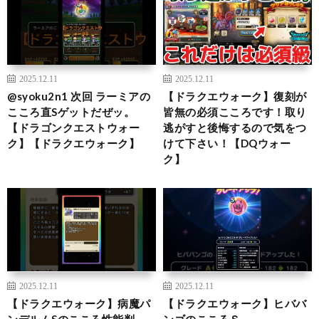
2025.12.11
2025.12.11
@syoku2n1 次回 ラーミアの
【ドラクエウォーク】復刻が
こころ直Sゲットだぜッ。
皆無の必須こころです！取り
【ドラゴンクエストウォー
逃がすと後悔するので気をつ
ク】【ドラクエウォーク】
けて下さい！【DQウォー
ク】
2025.12.11
2025.12.11
【ドラクエウォーク】病魔パ
【ドラクエウォーク】ヒババ
ンデルムSのこころ性能判
ンゴのこころＳ