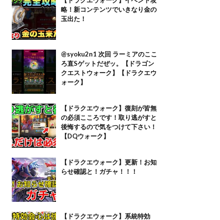
略！新コンテンツでいきなり金の
玉出た！
@syoku2n1 次回 ラーミアのここ
ろ直Sゲットだぜッ。【ドラゴン
クエストウォーク】【ドラクエウ
ォーク】
【ドラクエウォーク】復刻が皆無
の必須こころです！取り逃がすと
後悔するので気をつけて下さい！
【DQウォーク】
【ドラクエウォーク】更新！お知
らせ確認と！ガチャ！！！
【ドラクエウォーク】系統特効