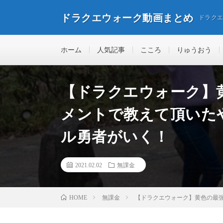
ドラクエウォーク動画まとめ
ドラク
ホーム
人気記事
こころ
りゅうおう
【ドラクエウォーク】
メントで教えて頂いた
ル勇者がいく！
2021.02.02
無課金
無課金
【ドラクエウォーク】黄色の最
HOME