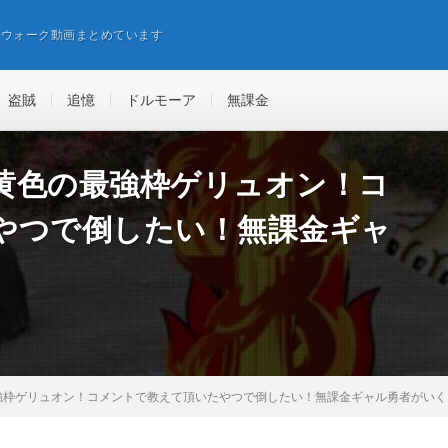
エウォーク動画まとめています
盗賊
追憶
ドルモーア
無課金
黄色の最強枠ゲリュオン！コ
やつで倒したい！無課金ギャ
強枠ゲリュオン！コメントで教えて頂いたやつで倒したい！無課金ギャル勇者がいく