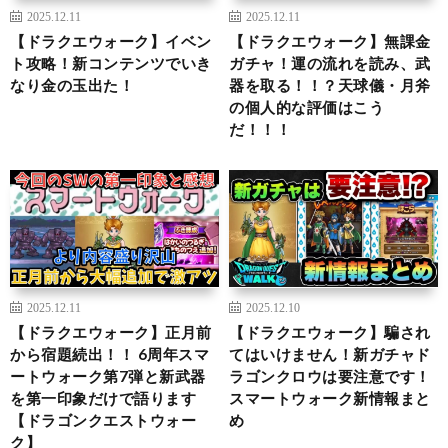
2025.12.11
2025.12.11
【ドラクエウォーク】イベン
【ドラクエウォーク】無課金
ト攻略！新コンテンツでいき
ガチャ！運の流れを読み、武
なり金の玉出た！
器を取る！！？天球儀・月斧
の個人的な評価はこう
だ！！！
2025.12.11
2025.12.10
【ドラクエウォーク】正月前
【ドラクエウォーク】騙され
から宿題続出！！ 6周年スマ
てはいけません！新ガチャド
ートウォーク第7弾と新武器
ラゴンクロウは要注意です！
を第一印象だけで語ります
スマートウォーク新情報まと
【ドラゴンクエストウォー
め
ク】