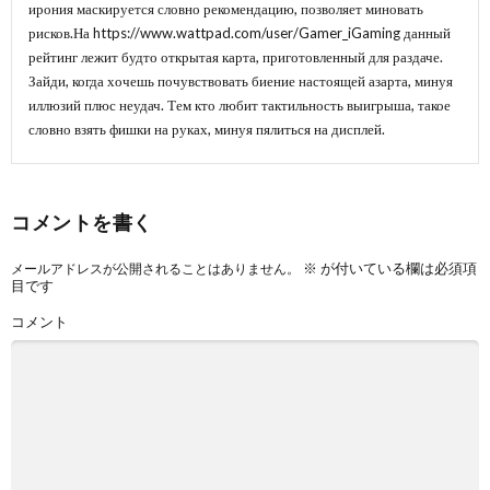
ирония маскируется словно рекомендацию, позволяет миновать
рисков.На
https://www.wattpad.com/user/Gamer_iGaming
данный
рейтинг лежит будто открытая карта, приготовленный для раздаче.
Зайди, когда хочешь почувствовать биение настоящей азарта, минуя
иллюзий плюс неудач. Тем кто любит тактильность выигрыша, такое
словно взять фишки на руках, минуя пялиться на дисплей.
コメントを書く
※
が付いている欄は必須項
メールアドレスが公開されることはありません。
目です
コメント