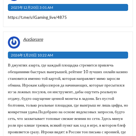
2025年12月20日 3:01 AM
https://t.me/s/iGaming_live/4875
AceSorcere
2026年1月20日 10:22 AM
В джунглях азарта, где каждый площадка стремится привлечь
обещаниями быстрых выигрышей, рейтинг 10 лучших онлайн казино
становится именно той картой, которая направляет мимо заросли
обмана. Игрокам хайроллеров да начинающих, которые пресытился
из-за ложных посулов, он инструмент, дабы ощутить реальную
отдачу, будто ощущение ценной монеты в ладони. Без пустой
болтовни, только реальные площадки, где выигрыш не лишь цифра, но
конкретная удача.Подобрано на основе яндексовых запросов, будто
сеть, что захватывает топовые свежие веяния по сети. Здесь минуя
роли про клише трюков, всякий пункт как ход в игре, в котором блеф
проявляется сразу. Игроки видят: в России тон письма с иронией, где