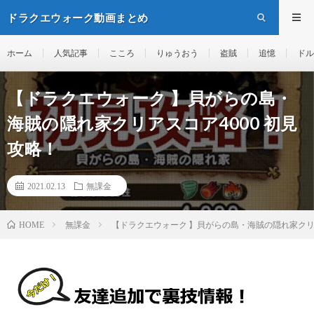
ドラクエウォーク動画まとめ
ホーム
人気記事
こころ
りゅうおう
盗賊
追憶
ドル
【ドラクエウォーク 】貝がらの島・
海賊の隠れ家クリアスコア4000 初見
攻略！
2021.02.13
無課金
無課金
【ドラクエウォーク 】貝がらの島・海賊の隠れ家クリア
HOME