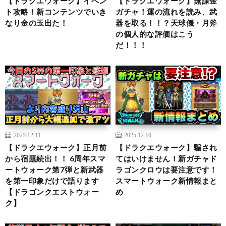
【ドラクエウォーク】イベン
【ドラクエウォーク】無課金
ト攻略！新コンテンツでいき
ガチャ！運の流れを読み、武
なり金の玉出た！
器を取る！！？天球儀・月斧
の個人的な評価はこう
だ！！！
2025.12.11
2025.12.10
【ドラクエウォーク】正月前
【ドラクエウォーク】騙され
から宿題続出！！ 6周年スマ
てはいけません！新ガチャド
ートウォーク第7弾と新武器
ラゴンクロウは要注意です！
を第一印象だけで語ります
スマートウォーク新情報まと
【ドラゴンクエストウォー
め
ク】