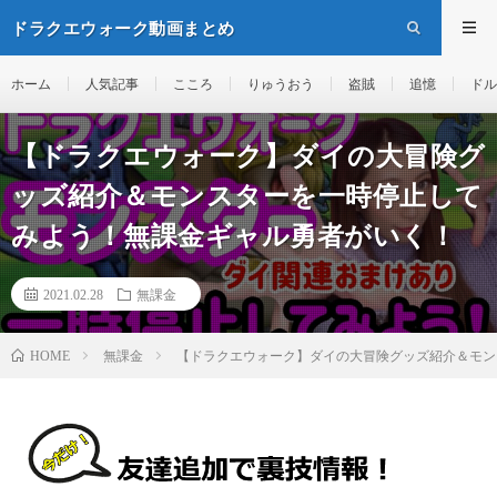
ドラクエウォーク動画まとめ
ホーム
人気記事
こころ
りゅうおう
盗賊
追憶
ドル
【ドラクエウォーク】ダイの大冒険グ
ッズ紹介＆モンスターを一時停止して
みよう！無課金ギャル勇者がいく！
2021.02.28
無課金
無課金
【ドラクエウォーク】ダイの大冒険グッズ紹介＆モン
HOME