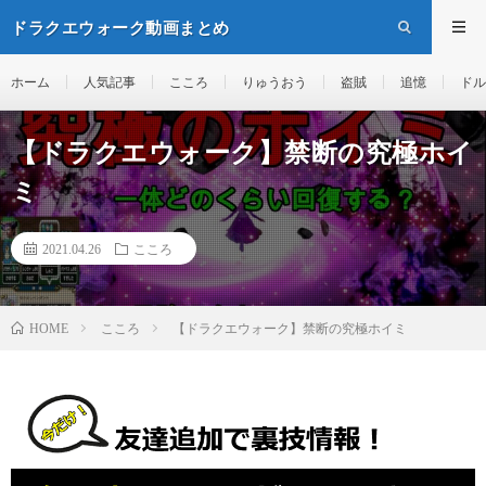
ドラクエウォーク動画まとめ
ホーム
人気記事
こころ
りゅうおう
盗賊
追憶
ドル
【ドラクエウォーク】禁断の究極ホイ
ミ
2021.04.26
こころ
こころ
【ドラクエウォーク】禁断の究極ホイミ
HOME