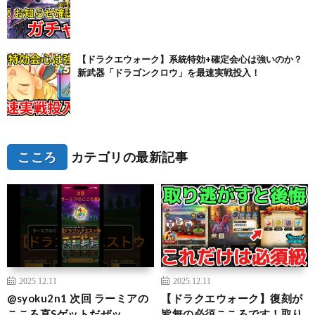
【ドラクエウォーク】系統特効+確定会心は強いのか？
新武器「ドラゴンクロウ」を最速実戦投入！
こころ
カテゴリの最新記事
2025.12.11
2025.12.11
@syoku2n1 次回 ラーミアの
【ドラクエウォーク】復刻が
こころ直Sゲットだぜッ。
皆無の必須こころです！取り