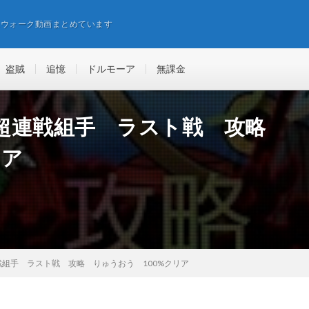
エウォーク動画まとめています
盗賊
追憶
ドルモーア
無課金
超連戦組手 ラスト戦 攻略
リア
組手 ラスト戦 攻略 りゅうおう 100%クリア