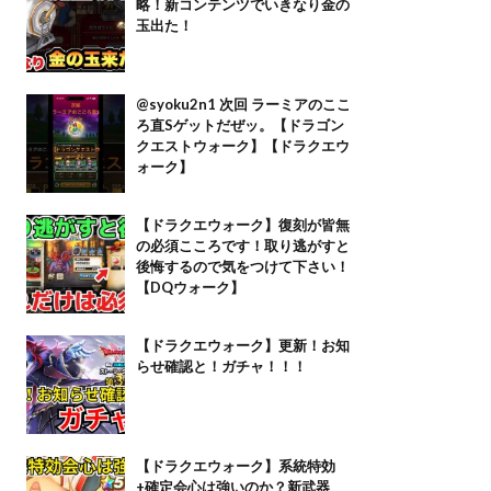
略！新コンテンツでいきなり金の
玉出た！
@syoku2n1 次回 ラーミアのここ
ろ直Sゲットだぜッ。【ドラゴン
クエストウォーク】【ドラクエウ
ォーク】
【ドラクエウォーク】復刻が皆無
の必須こころです！取り逃がすと
後悔するので気をつけて下さい！
【DQウォーク】
【ドラクエウォーク】更新！お知
らせ確認と！ガチャ！！！
【ドラクエウォーク】系統特効
+確定会心は強いのか？新武器