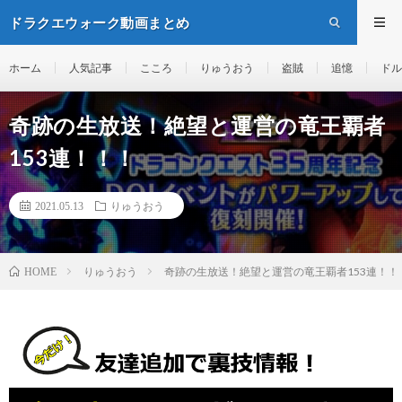
ドラクエウォーク動画まとめ
ホーム
人気記事
こころ
りゅうおう
盗賊
追憶
ドル
奇跡の生放送！絶望と運営の竜王覇者
153連！！！
2021.05.13
りゅうおう
りゅうおう
奇跡の生放送！絶望と運営の竜王覇者153連！！
HOME