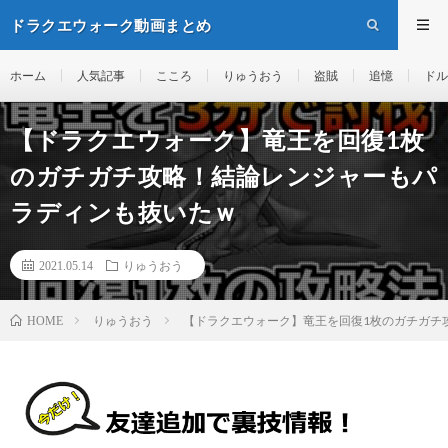
ドラクエウォーク動画まとめ
ホーム
人気記事
こころ
りゅうおう
盗賊
追憶
ドル
【ドラクエウォーク】竜王を回復1枚
のガチガチ攻略！結論レンジャーもパ
ラディンも抜いたｗ
2021.05.14
りゅうおう
りゅうおう
【ドラクエウォーク】竜王を回復1枚のガチガチ
HOME