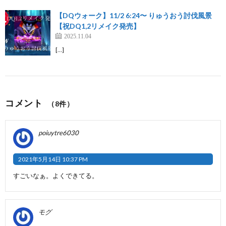
【DQウォーク】11/2 6:24〜 りゅうおう討伐風景
【祝DQ1,2リメイク発売】
2025.11.04
[…]
コメント
（8件）
poiuytre6030
2021年5月14日 10:37 PM
すごいなぁ。よくできてる。
モグ