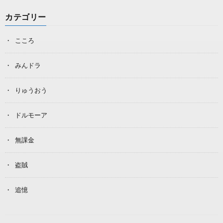
カテゴリー
こころ
みんドラ
りゅうおう
ドルモーア
無課金
盗賊
追憶