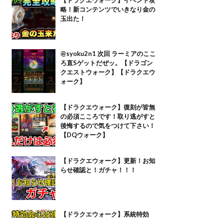
略！新コンテンツでいきなり金の
玉出た！
@syoku2n1 次回 ラーミアのここ
ろ直Sゲットだぜッ。【ドラゴン
クエストウォーク】【ドラクエウ
ォーク】
【ドラクエウォーク】復刻が皆無
の必須こころです！取り逃がすと
後悔するので気をつけて下さい！
【DQウォーク】
【ドラクエウォーク】更新！お知
らせ確認と！ガチャ！！！
【ドラクエウォーク】系統特効