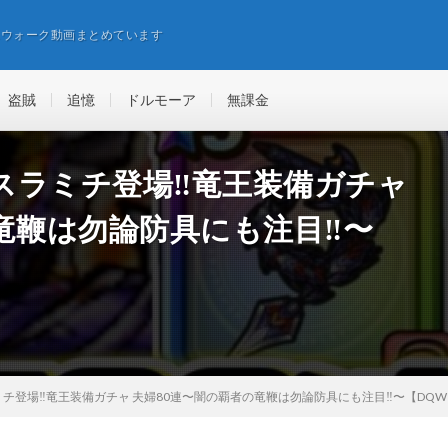
エウォーク動画まとめています
盗賊
追憶
ドルモーア
無課金
ラミチ登場‼︎竜王装備ガチャ
竜鞭は勿論防具にも注目‼︎〜
チ登場‼︎竜王装備ガチャ 夫婦80連〜闇の覇者の竜鞭は勿論防具にも注目‼︎〜【DQ