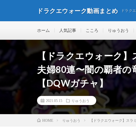
ドラクエウォーク動画まとめ
ドラク
ホーム
人気記事
こころ
りゅうおう
【ドラクエウォーク】ス
夫婦80連〜闇の覇者の
【DQWガチャ】
2021.05.15
りゅうおう
りゅうおう
【ドラクエウォーク】スラミ
HOME