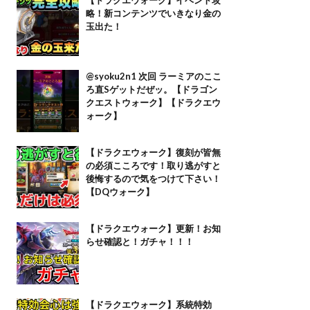
略！新コンテンツでいきなり金の
玉出た！
@syoku2n1 次回 ラーミアのここ
ろ直Sゲットだぜッ。【ドラゴン
クエストウォーク】【ドラクエウ
ォーク】
【ドラクエウォーク】復刻が皆無
の必須こころです！取り逃がすと
後悔するので気をつけて下さい！
【DQウォーク】
【ドラクエウォーク】更新！お知
らせ確認と！ガチャ！！！
【ドラクエウォーク】系統特効