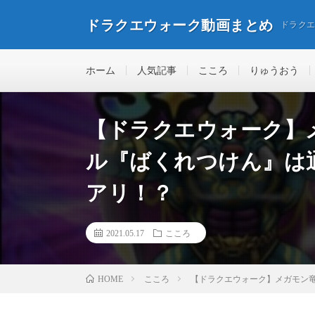
ドラクエウォーク動画まとめ
ドラク
ホーム
人気記事
こころ
りゅうおう
【ドラクエウォーク】
ル『ばくれつけん』は
アリ！？
2021.05.17
こころ
こころ
【ドラクエウォーク】メガモン
HOME