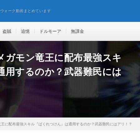
エウォーク動画まとめています
盗賊
追憶
ドルモーア
無課金
メガモン竜王に配布最強スキ
通用するのか？武器難民には
竜王に配布最強スキル『ばくれつけん』は通用するのか？武器難民にはアリ！？