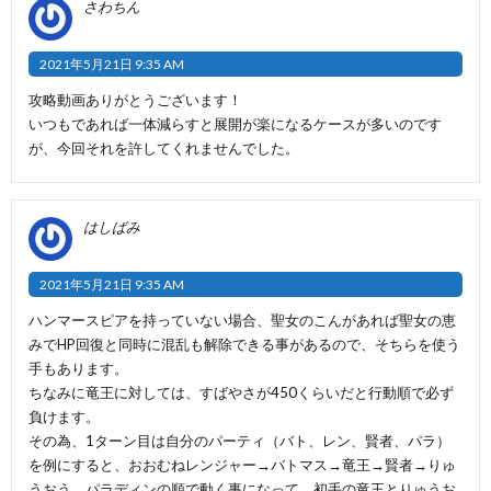
さわちん
2021年5月21日 9:35 AM
攻略動画ありがとうございます！
いつもであれば一体減らすと展開が楽になるケースが多いのです
が、今回それを許してくれませんでした。
はしばみ
2021年5月21日 9:35 AM
ハンマースピアを持っていない場合、聖女のこんがあれば聖女の恵
みでHP回復と同時に混乱も解除できる事があるので、そちらを使う
手もあります。
ちなみに竜王に対しては、すばやさが450くらいだと行動順で必ず
負けます。
その為、1ターン目は自分のパーティ（バト、レン、賢者、パラ）
を例にすると、おおむねレンジャー→バトマス→竜王→賢者→りゅ
うおう→パラディンの順で動く事になって、初手の竜王とりゅうお