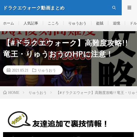
ドラクエウォーク動画まとめ
ホーム
人気記事
こころ
りゅうおう
盗賊
追憶
ドル
【#ドラクエウォーク】高難度攻略!!
竜王・りゅうおうのHPに注意！
2021.05.21
りゅうおう
りゅうおう
【#ドラクエウォーク】高難度攻略!! 竜王・りゅ
HOME