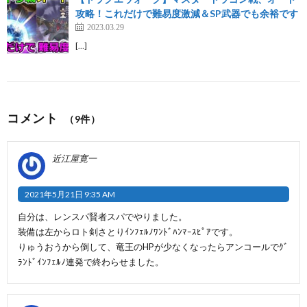
攻略！これだけで難易度激減＆SP武器でも余裕です
2023.03.29
[…]
コメント
（9件）
近江屋寛一
2021年5月21日 9:35 AM
自分は、レンスパ賢者スパでやりました。
装備は左からロト剣さとりｲﾝﾌｪﾙﾉﾜﾝﾄﾞﾊﾝﾏｰｽﾋﾟｱです。
りゅうおうから倒して、竜王のHPが少なくなったらアンコールでｸﾞ
ﾗﾝﾄﾞｲﾝﾌｪﾙﾉ連発で終わらせました。