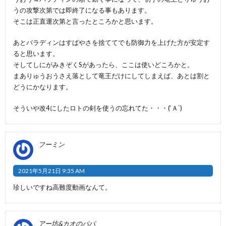
うの攻撃次第では即終了になる事もあります。
そこは正直運次第と言ったところかと思います。
あとパラディンはすばやさを捨ててでも防御力を上げた方が安定す
ると思います。
そしてしにがみきぞくSがあったら、ここは使いどころかと。
まありゅうおうさえ落として竜王だけにしてしまえば、あとは割と
どうにかなります。
そういや改4にしたロトの剣を使うの忘れてた・・・(‘Ａ`)
フーミン
2021年5月21日 9:35 AM
珍しいですね高難度動画なんて。
アー坊&カオのパパ