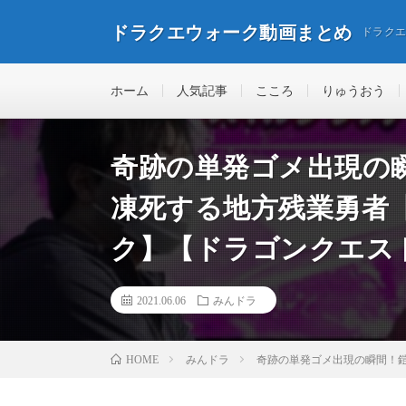
ドラクエウォーク動画まとめ
ドラク
ホーム
人気記事
こころ
りゅうおう
奇跡の単発ゴメ出現の
凍死する地方残業勇者
ク】【ドラゴンクエス
2021.06.06
みんドラ
みんドラ
奇跡の単発ゴメ出現の瞬間！
HOME