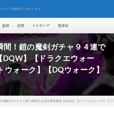
エウォーク動画まとめています
盗賊
追憶
ドルモーア
無課金
瞬間！鎧の魔剣ガチャ９４連で
【DQW】【ドラクエウォー
トウォーク】【DQウォーク】
鎧の魔剣ガチャ９４連で凍死する地方残業勇者【DQW】【ドラクエウォーク】【ド