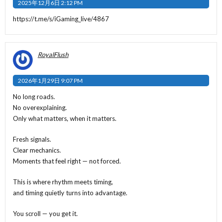
2025年12月6日 2:12 PM
https://t.me/s/iGaming_live/4867
RoyalFlush
2026年1月29日 9:07 PM
No long roads.
No overexplaining.
Only what matters, when it matters.
Fresh signals.
Clear mechanics.
Moments that feel right — not forced.
This is where rhythm meets timing,
and timing quietly turns into advantage.
You scroll — you get it.