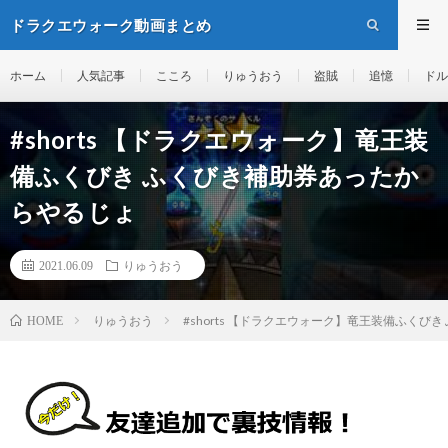
ドラクエウォーク動画まとめ
ホーム
人気記事
こころ
りゅうおう
盗賊
追憶
ドル
#shorts 【ドラクエウォーク】竜王装
備ふくびき ふくびき補助券あったか
らやるじょ
2021.06.09
りゅうおう
りゅうおう
#shorts 【ドラクエウォーク】竜王装備ふくび
HOME