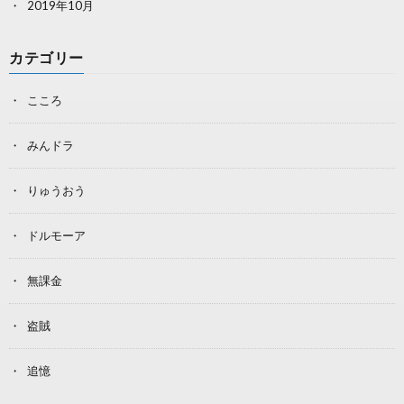
2019年10月
カテゴリー
こころ
みんドラ
りゅうおう
ドルモーア
無課金
盗賊
追憶