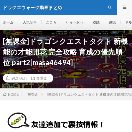
ドラクエウォーク動画まとめ
ホーム
人気記事
こころ
りゅうおう
盗賊
追憶
ドル
[無課金]ドラゴンクエストタクト 新機
能の才能開花 完全攻略 育成の優先順
位 part2[masa46494]
2021.06.17
無課金
無課金
[無課金]ドラゴンクエストタクト 新機能の才能開花 完全攻略 
HOME