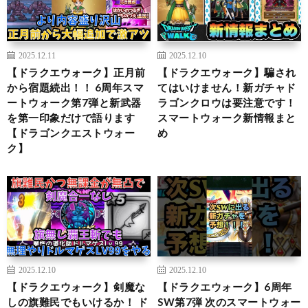
2025.12.11
2025.12.10
【ドラクエウォーク】正月前
【ドラクエウォーク】騙され
から宿題続出！！ 6周年スマ
てはいけません！新ガチャド
ートウォーク第7弾と新武器
ラゴンクロウは要注意です！
を第一印象だけで語ります
スマートウォーク新情報まと
【ドラゴンクエストウォー
め
ク】
2025.12.10
2025.12.10
【ドラクエウォーク】剣魔な
【ドラクエウォーク】6周年
しの旗難民でもいけるか！ ド
SW第7弾 次のスマートウォー