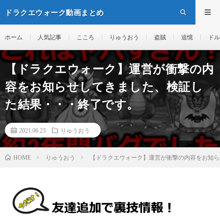
ドラクエウォーク動画まとめ
ホーム
人気記事
こころ
りゅうおう
盗賊
追憶
ドル
【ドラクエウォーク】運営が衝撃の内
容をお知らせしてきました、検証し
た結果・・・終了です。
2021.06.23
りゅうおう
りゅうおう
【ドラクエウォーク】運営が衝撃の内容をお知ら
HOME