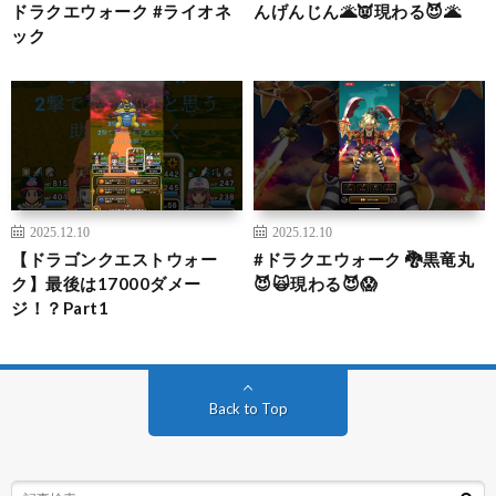
ドラクエウォーク #ライオネ
んげんじん🌋👿現わる😈🌋
ック
2025.12.10
2025.12.10
【ドラゴンクエストウォー
#ドラクエウォーク 🐉黒竜丸
ク】最後は17000ダメー
😈🙀現わる😈😱
ジ！？Part1
Back to Top