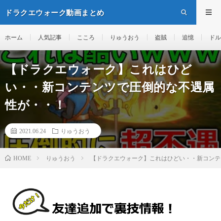
ドラクエウォーク動画まとめ
ホーム
人気記事
こころ
りゅうおう
盗賊
追憶
ドル
【ドラクエウォーク】これはひど
い・・新コンテンツで圧倒的な不遇属
性が・・！
2021.06.24
りゅうおう
りゅうおう
【ドラクエウォーク】これはひどい・・新コンテ
HOME