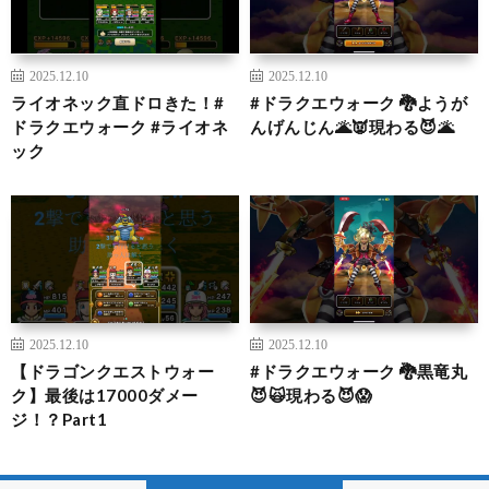
2025.12.10
2025.12.10
ライオネック直ドロきた！#
#ドラクエウォーク 🐉ようが
ドラクエウォーク #ライオネ
んげんじん🌋👿現わる😈🌋
ック
2025.12.10
2025.12.10
【ドラゴンクエストウォー
#ドラクエウォーク 🐉黒竜丸
ク】最後は17000ダメー
😈🙀現わる😈😱
ジ！？Part1