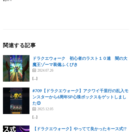
関連する記事
ドラクエウォーク 初心者のラスト１０連 闇の大
魔王ゾーマ装備ふくびき
2024.07.26
[…]
#709【ドラクエウォーク】アクワイ千里行の乱入モ
ンスターから6周年SP心珠ボックスをゲットしまし
た😊
2025.12.05
[…]
【ドラクエウォーク】やってて良かったキース式!?