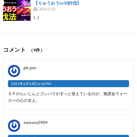
【りゅうおうLv30討伐】
2024.12.25
[…]
コメント
（9件）
gle goo
2021年6月24日 6:36 PM
ＳＰのらいじんとゴシパラがずっと使えているのが、無課金ウォー
カーの心の支え。
sueyasu0904