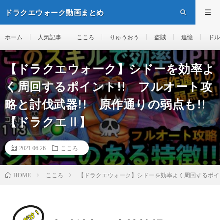
ドラクエウォーク動画まとめ
ホーム
人気記事
こころ
りゅうおう
盗賊
追憶
ドル
【ドラクエウォーク】シドーを効率よ
く周回するポイント!! フルオート攻
略と討伐武器!! 原作通りの弱点も!!
【ドラクエⅡ】
2021.06.26
こころ
こころ
【ドラクエウォーク】シドーを効率よく周回するポイン
HOME