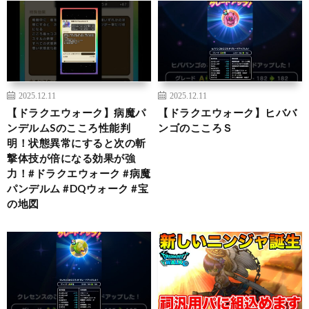
2025.12.11
2025.12.11
【ドラクエウォーク】病魔パ
【ドラクエウォーク】ヒババ
ンデルムSのこころ性能判
ンゴのこころＳ
明！状態異常にすると次の斬
撃体技が倍になる効果が強
力！#ドラクエウォーク #病魔
パンデルム #DQウォーク #宝
の地図