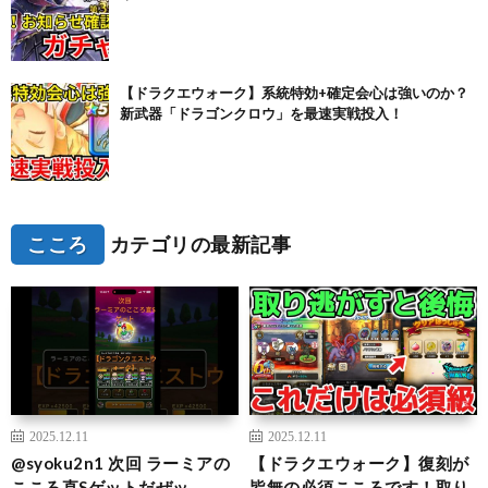
【ドラクエウォーク】系統特効+確定会心は強いのか？
新武器「ドラゴンクロウ」を最速実戦投入！
こころ
カテゴリの最新記事
2025.12.11
2025.12.11
@syoku2n1 次回 ラーミアの
【ドラクエウォーク】復刻が
こころ直Sゲットだぜッ。
皆無の必須こころです！取り