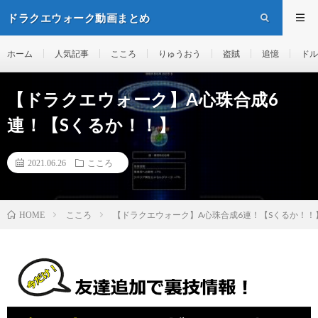
ドラクエウォーク動画まとめ
ホーム
人気記事
こころ
りゅうおう
盗賊
追憶
ドル
【ドラクエウォーク】A心珠合成6
連！【Sくるか！！】
2021.06.26
こころ
こころ
【ドラクエウォーク】A心珠合成6連！【Sくるか！！
HOME