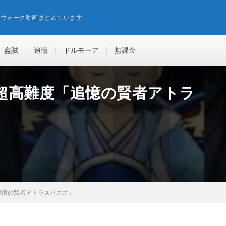
エウォーク動画まとめています
盗賊
追憶
ドルモーア
無課金
超高難度「追憶の賢者アトラ
追憶の賢者アトラスバズズ」