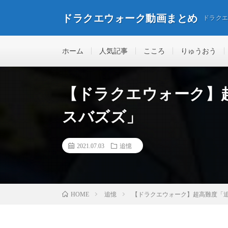
ドラクエウォーク動画まとめ
ドラク
ホーム
人気記事
こころ
りゅうおう
【ドラクエウォーク】
スバズズ」
2021.07.03
追憶
追憶
【ドラクエウォーク】超高難度「
HOME