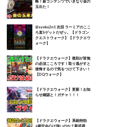
略！新コンテンツでいきなり金の
玉出た！
@syoku2n1 次回 ラーミアのここ
ろ直Sゲットだぜッ。【ドラゴン
クエストウォーク】【ドラクエウ
ォーク】
【ドラクエウォーク】復刻が皆無
の必須こころです！取り逃がすと
後悔するので気をつけて下さい！
【DQウォーク】
【ドラクエウォーク】更新！お知
らせ確認と！ガチャ！！！
【ドラクエウォーク】系統特効
+確定会心は強いのか？新武器