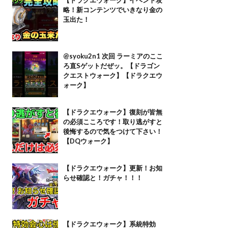
略！新コンテンツでいきなり金の
玉出た！
@syoku2n1 次回 ラーミアのここ
ろ直Sゲットだぜッ。【ドラゴン
クエストウォーク】【ドラクエウ
ォーク】
【ドラクエウォーク】復刻が皆無
の必須こころです！取り逃がすと
後悔するので気をつけて下さい！
【DQウォーク】
【ドラクエウォーク】更新！お知
らせ確認と！ガチャ！！！
【ドラクエウォーク】系統特効