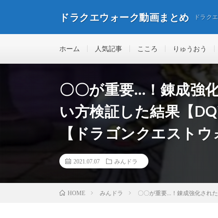
ドラクエウォーク動画まとめ
ドラク
ホーム
人気記事
こころ
りゅうおう
〇〇が重要…！錬成強
い方検証した結果【D
【ドラゴンクエストウ
2021.07.07
みんドラ
みんドラ
〇〇が重要…！錬成強化された
HOME