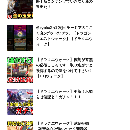
略！新コンテンツでいきなり金の
玉出た！
@syoku2n1 次回 ラーミアのここ
ろ直Sゲットだぜッ。【ドラゴン
クエストウォーク】【ドラクエウ
ォーク】
【ドラクエウォーク】復刻が皆無
の必須こころです！取り逃がすと
後悔するので気をつけて下さい！
【DQウォーク】
【ドラクエウォーク】更新！お知
らせ確認と！ガチャ！！！
【ドラクエウォーク】系統特効
+確定会心は強いのか？新武器