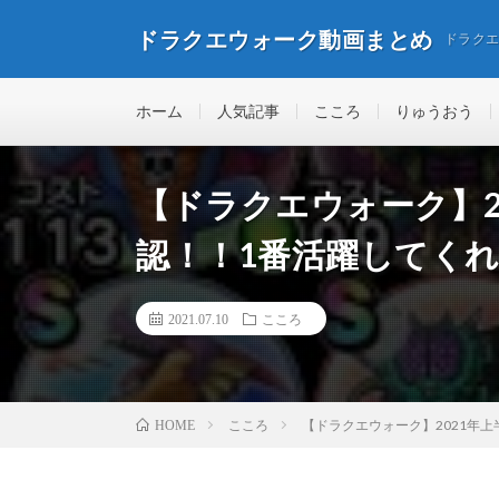
ドラクエウォーク動画まとめ
ドラク
ホーム
人気記事
こころ
りゅうおう
【ドラクエウォーク】2
認！！1番活躍してく
2021.07.10
こころ
こころ
【ドラクエウォーク】2021年
HOME