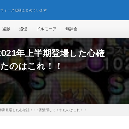
エウォーク動画まとめています
盗賊
追憶
ドルモーア
無課金
021年上半期登場した心確
れたのはこれ！！
上半期登場した心確認！！1番活躍してくれたのはこれ！！