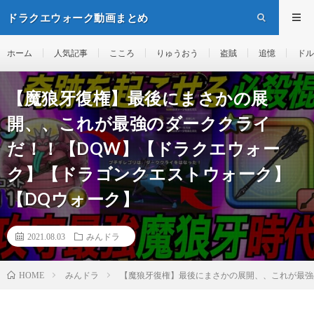
ドラクエウォーク動画まとめ
ホーム
人気記事
こころ
りゅうおう
盗賊
追憶
ドル
【魔狼牙復権】最後にまさかの展
開、、これが最強のダーククライ
だ！！【DQW】【ドラクエウォー
ク】【ドラゴンクエストウォーク】
【DQウォーク】
2021.08.03
みんドラ
みんドラ
【魔狼牙復権】最後にまさかの展開、、これが最強
HOME