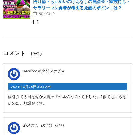
円月輪・らいめいのけんなしの無課金・家族持ち・
サラリーマン勇者が考える覚醒のポイントは？
2024.03.10
[…]
コメント
（7件）
sacrificeサクリファイス
2021年8月28日 3:35 AM
福引券で今日なぜか天魔王のヘルムが2回でました。1個でもいらな
いのに。無課金です。
あきたん（がばいちゃ）