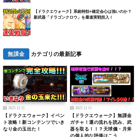
【ドラクエウォーク】系統特効+確定会心は強いのか？
新武器「ドラゴンクロウ」を最速実戦投入！
無課金
カテゴリの最新記事
2025.12.11
2025.12.11
【ドラクエウォーク】イベン
【ドラクエウォーク】無課金
ト攻略！新コンテンツでいき
ガチャ！運の流れを読み、武
なり金の玉出た！
器を取る！！？天球儀・月斧
の個人的な評価はこう