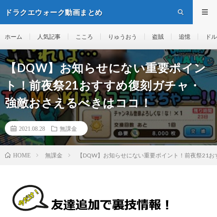
ドラクエウォーク動画まとめ
ホーム
人気記事
こころ
りゅうおう
盗賊
追憶
ドル
【DQW】お知らせにない重要ポイン
ト！前夜祭21おすすめ復刻ガチャ・
強敵おさえるべきはココ！
2021.08.28
無課金
無課金
【DQW】お知らせにない重要ポイント！前夜祭21
HOME