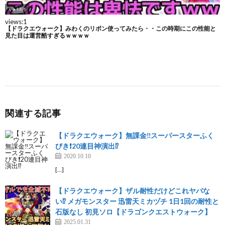
関連する記事
【ドラクエウォーク】無課金‼️スーパースターふく
びき❗20連目神演出⁉️
2020.10.10
[…]
【ドラクエウォーク】ザル耐性だけどこれヤバな
い⁉︎ メガモンスター 迅雷天ミカヅチ 1日1回の耐性と
石版なし 初見ソロ【ドラゴンクエストウォーク】
2025.01.31