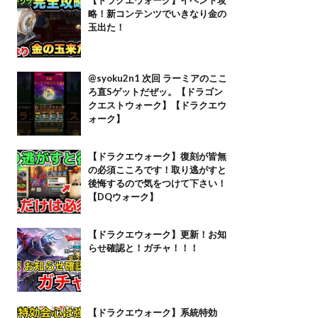
略！新コンテンツでいきなり金の
玉出た！
@syoku2n1 次回 ラーミアのここ
ろ直Sゲットだぜッ。【ドラゴン
クエストウォーク】【ドラクエウ
ォーク】
【ドラクエウォーク】復刻が皆無
の必須こころです！取り逃がすと
後悔するので気をつけて下さい！
【DQウォーク】
【ドラクエウォーク】更新！お知
らせ確認と！ガチャ！！！
【ドラクエウォーク】系統特効