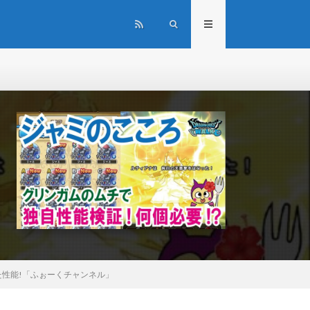
た性能!「ふぉーくチャンネル」