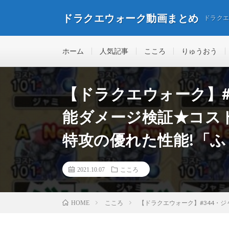
ドラクエウォーク動画まとめ
ドラク
ホーム
人気記事
こころ
りゅうおう
【ドラクエウォーク】#
能ダメージ検証★コス
特攻の優れた性能!「
2021.10.07
こころ
こころ
【ドラクエウォーク】#344・
HOME