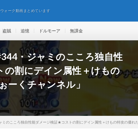
エウォーク動画まとめています
盗賊
追憶
ドルモーア
無課金
344・ジャミのこころ独自性
トの割にデイン属性＋けもの
ふぉーくチャンネル」
ジャミのこころ独自性能ダメージ検証★コストの割にデイン属性＋けもの特攻の優れ