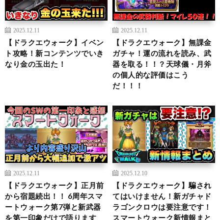
2025.12.11
2025.12.11
【ドラクエウォーク】イベン
【ドラクエウォーク】無課金
ト攻略！新コンテンツでいき
ガチャ！運の流れを読み、武
なり金の玉出た！
器を取る！！？天球儀・月斧
の個人的な評価はこう
だ！！！
2025.12.11
2025.12.10
【ドラクエウォーク】正月前
【ドラクエウォーク】騙され
から宿題続出！！ 6周年スマ
てはいけません！新ガチャド
ートウォーク第7弾と新武器
ラゴンクロウは要注意です！
を第一印象だけで語ります
スマートウォーク新情報まと