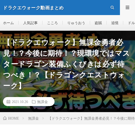
ドラクエウォーク動画まとめ
ホーム
人気記事
こころ
りゅうおう
盗賊
追憶
ドル
【ドラクエウォーク】無課金勇者必
見！？今後に期待！？現環境ではマス
タードラゴン装備ふくびきは必ず待
つべき！？【ドラゴンクエストウォ
ーク】
2021.10.26
無課金
無課金
【ドラクエウォーク】無課金勇者必見！？今後に期待
HOME