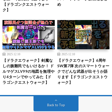
【ドラゴンクエストウォー
め
ク】
2025.12.10
2025.12.10
【ドラクエウォーク】剣魔な
【ドラクエウォーク】6周年
しの旗難民でもいけるか！ ド
SW第7弾 次のスマートウォー
ルマゲスLV99の地図を無理や
クでどんな武器が出そうか語
り4ターンでやってみた【ド
ります【ドラゴンクエストウ
ラゴンクエストウォーク】
ォーク】
Back to Top