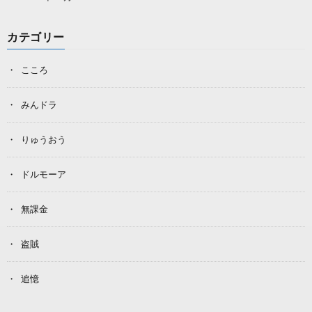
カテゴリー
こころ
みんドラ
りゅうおう
ドルモーア
無課金
盗賊
追憶