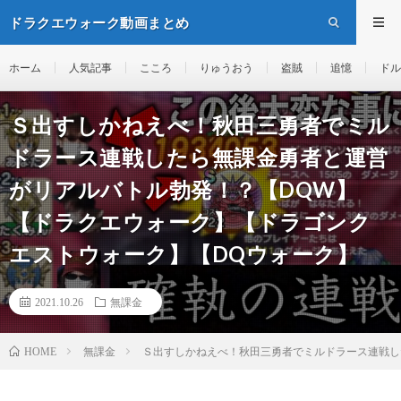
ドラクエウォーク動画まとめ
ホーム
人気記事
こころ
りゅうおう
盗賊
追憶
ドル
Ｓ出すしかねえべ！秋田三勇者でミル
ドラース連戦したら無課金勇者と運営
がリアルバトル勃発！？【DQW】
【ドラクエウォーク】【ドラゴンク
エストウォーク】【DQウォーク】
2021.10.26
無課金
無課金
Ｓ出すしかねえべ！秋田三勇者でミルドラース連戦し
HOME