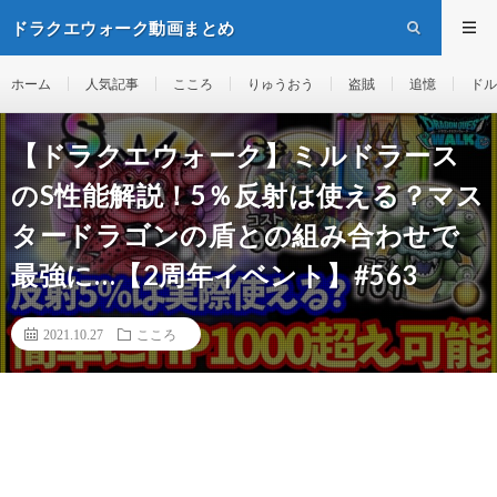
ドラクエウォーク動画まとめ
ホーム
人気記事
こころ
りゅうおう
盗賊
追憶
ドル
【ドラクエウォーク】ミルドラース
のS性能解説！5％反射は使える？マス
タードラゴンの盾との組み合わせで
最強に…【2周年イベント】#563
2021.10.27
こころ