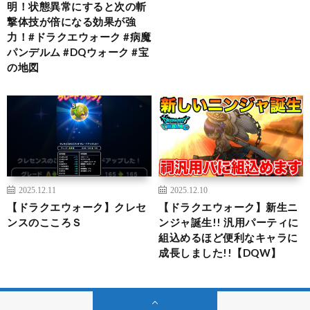
明！状態異常にすると次の斬
撃体技が倍になる効果が強
力！#ドラクエウォーク #病魔
パンデルム #DQウォーク #宝
の地図
2025.12.11
2025.12.10
【ドラクエウォーク】クレセ
【ドラクエウォーク】新生ニ
ンスのこころＳ
ンジャ誕生!! 汎用パーティに
組込めるほど便利なキャラに
成長しました!!【DQW】