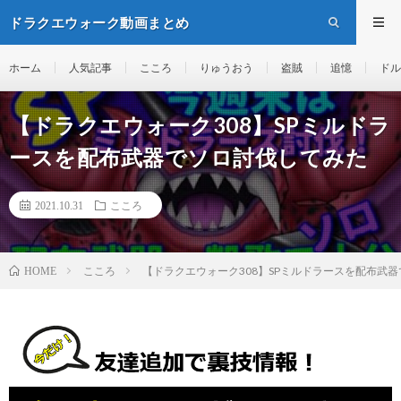
ドラクエウォーク動画まとめ
ホーム
人気記事
こころ
りゅうおう
盗賊
追憶
ドル
【ドラクエウォーク308】SPミルドラ
ースを配布武器でソロ討伐してみた
2021.10.31
こころ
こころ
【ドラクエウォーク308】SPミルドラースを配布武
HOME