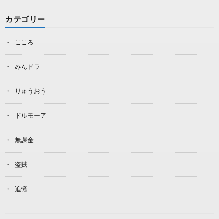
カテゴリー
こころ
みんドラ
りゅうおう
ドルモーア
無課金
盗賊
追憶