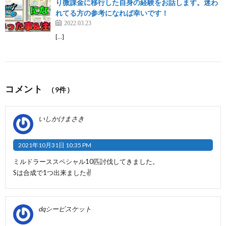
り微課金に移行した自身の経験をお話します。迷わ
れてる方の参考になれば幸いです！
2022.03.23
[…]
コメント
（9件）
いしかけまさき
2021年10月31日 10:35 PM
ミルドラーススペシャル10匹討伐してきました。
Sは合成で1つ出来ました✌️
dqシービスケット