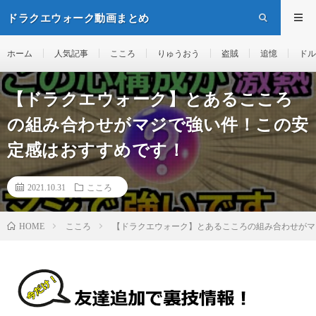
ドラクエウォーク動画まとめ
ホーム
人気記事
こころ
りゅうおう
盗賊
追憶
ドル
【ドラクエウォーク】とあるこころ
の組み合わせがマジで強い件！この安
定感はおすすめです！
2021.10.31
こころ
こころ
【ドラクエウォーク】とあるこころの組み合わせがマ
HOME