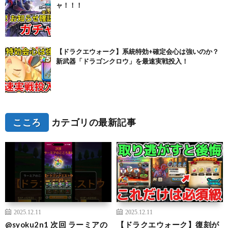
ャ！！！
【ドラクエウォーク】系統特効+確定会心は強いのか？
新武器「ドラゴンクロウ」を最速実戦投入！
こころ
カテゴリの最新記事
2025.12.11
2025.12.11
@syoku2n1 次回 ラーミアの
【ドラクエウォーク】復刻が