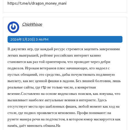
https://t.me/s/dragon_money_mani
ChipWhispe
2026年1月20日 3:46 PM
В джунглях игр, где каждый ресурс стремится зацепить заверениями
легких выигрышей, рейтинг российских интернет казино
становится как раз той ориентиром, что проводит через дебри
подвохов. Игрокам ветеранов плюс начинающих, кто надоел с
пустых обещаний, это средство, дабы почувствовать подлинную
выплату, как вес ценной фишки в ладони. Без лишней болтовни, лишь
реальные сайты, где rtp не только число, а конкретная
везение.Составлено на основе яндексовых поисков, как ловушка, что
вылавливает наиболее актуальные веяния в интернете. Здесь
отсутствует места про шаблонных фишек, любой момент как ход на
столе, где подвох проявляется мгновенно. Профи понимают: на
рунете манера речи на подтекстом, в котором юмор маскируется как
намёк, даёт миновать обмана.На