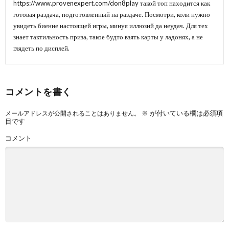
https://www.provenexpert.com/don8play
такой топ находится как
готовая раздача, подготовленный на раздаче. Посмотри, коли нужно
увидеть биение настоящей игры, минуя иллюзий да неудач. Для тех
знает тактильность приза, такое будто взять карты у ладонях, а не
глядеть по дисплей.
コメントを書く
※
が付いている欄は必須項
メールアドレスが公開されることはありません。
目です
コメント