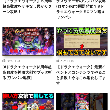
【ドラクエウォーク】６周年
ラスヴェーザのワンパン攻略
超高難度をケキなし民が６タ
(ロマン砲)で問題発覚？ #ド
ーン攻略！
ラクエウォーク #ロマン砲 #
ワンパン
2025.11.28
2025.11.15
[#ドラクエウォーク]6周年超
【ドラクエウォーク】最新イ
高難度を神喰大剣でブッタ斬
ベントとコンテンツでやるこ
る[ワンパン地獄]
と多数！今はこれ消化してま
す！