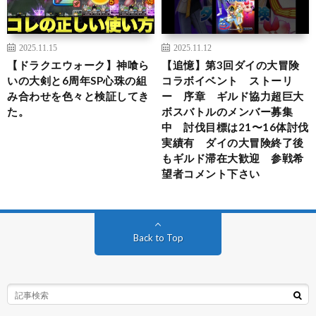
2025.11.15
2025.11.12
【ドラクエウォーク】神喰ら
【追憶】第3回ダイの大冒険
いの大剣と6周年SP心珠の組
コラボイベント ストーリ
み合わせを色々と検証してき
ー 序章 ギルド協力超巨大
た。
ボスバトルのメンバー募集
中 討伐目標は21〜16体討伐
実績有 ダイの大冒険終了後
もギルド滞在大歓迎 参戦希
望者コメント下さい
Back to Top