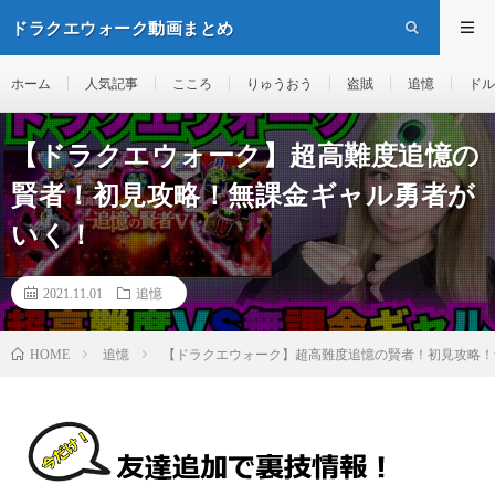
ドラクエウォーク動画まとめ
ホーム
人気記事
こころ
りゅうおう
盗賊
追憶
ドル
【ドラクエウォーク】超高難度追憶の
賢者！初見攻略！無課金ギャル勇者が
いく！
2021.11.01
追憶
追憶
【ドラクエウォーク】超高難度追憶の賢者！初見攻略！
HOME