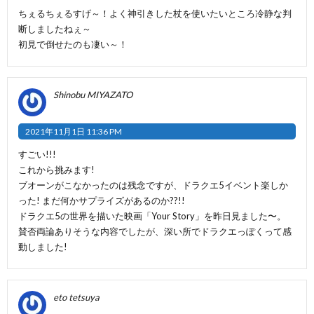
ちぇるちぇるすげ～！よく神引きした杖を使いたいところ冷静な判
断しましたねぇ～
初見で倒せたのも凄い～！
Shinobu MIYAZATO
2021年11月1日 11:36 PM
すごい!!!
これから挑みます!
ブオーンがこなかったのは残念ですが、ドラクエ5イベント楽しか
った! まだ何かサプライズがあるのか??!!
ドラクエ5の世界を描いた映画「Your Story」を昨日見ました〜。
賛否両論ありそうな内容でしたが、深い所でドラクエっぽくって感
動しました!
eto tetsuya