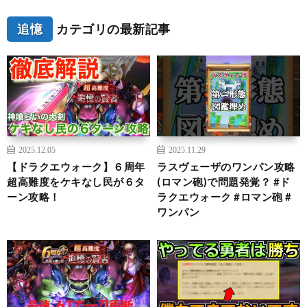
追憶
カテゴリの最新記事
2025.12.05
2025.11.29
【ドラクエウォーク】６周年
ラスヴェーザのワンパン攻略
超高難度をケキなし民が６タ
(ロマン砲)で問題発覚？ #ド
ーン攻略！
ラクエウォーク #ロマン砲 #
ワンパン