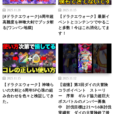
2025.11.28
2025.11.15
[#ドラクエウォーク]6周年超
【ドラクエウォーク】最新イ
高難度を神喰大剣でブッタ斬
ベントとコンテンツでやるこ
る[ワンパン地獄]
と多数！今はこれ消化してま
す！
2025.11.15
2025.11.12
【ドラクエウォーク】神喰ら
【追憶】第3回ダイの大冒険
いの大剣と6周年SP心珠の組
コラボイベント ストーリ
み合わせを色々と検証してき
ー 序章 ギルド協力超巨大
た。
ボスバトルのメンバー募集
中 討伐目標は21〜16体討伐
実績有 ダイの大冒険終了後