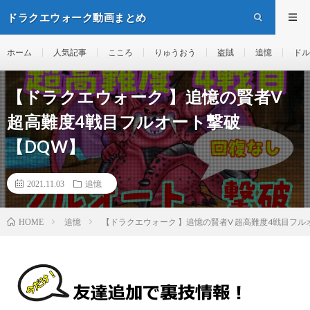
ドラクエウォーク動画まとめ
ホーム
人気記事
こころ
りゅうおう
盗賊
追憶
ドル
【ドラクエウォーク 】追憶の賢者V
超高難度4戦目フルオート撃破
【DQW】
2021.11.03
追憶
追憶
【ドラクエウォーク 】追憶の賢者V 超高難度4戦目フル
HOME