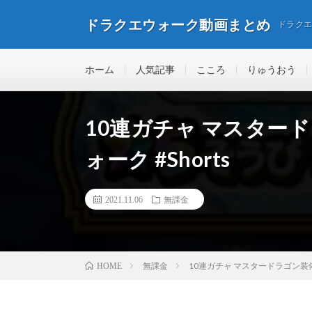
ドラクエウォーク動画まとめ
ドラク
ホーム
人気記事
こころ
りゅうおう
10連ガチャ マスター
ォーク #Shorts
2021.11.06
無課金
無課金
10連ガチャ マスタードラゴン装備 
HOME