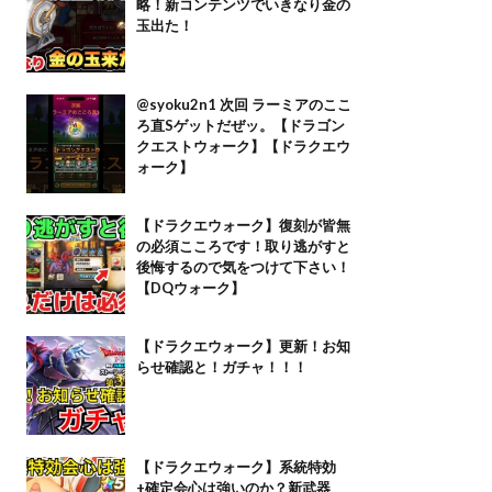
略！新コンテンツでいきなり金の
玉出た！
@syoku2n1 次回 ラーミアのここ
ろ直Sゲットだぜッ。【ドラゴン
クエストウォーク】【ドラクエウ
ォーク】
【ドラクエウォーク】復刻が皆無
の必須こころです！取り逃がすと
後悔するので気をつけて下さい！
【DQウォーク】
【ドラクエウォーク】更新！お知
らせ確認と！ガチャ！！！
【ドラクエウォーク】系統特効
+確定会心は強いのか？新武器