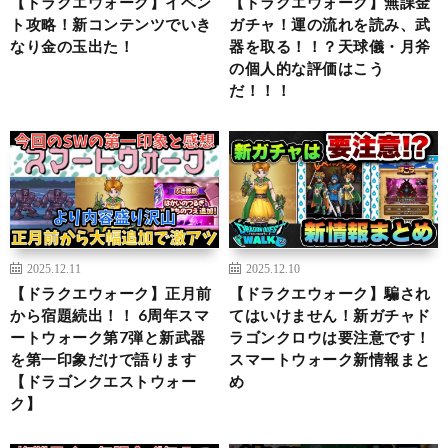
【ドラクエウォーク】イベン
【ドラクエウォーク】無課金
ト攻略！新コンテンツでいき
ガチャ！運の流れを読み、武
なり金の玉出た！
器を取る！！？天球儀・月斧
の個人的な評価はこう
だ！！！
2025.12.11
2025.12.10
【ドラクエウォーク】正月前
【ドラクエウォーク】騙され
から宿題続出！！ 6周年スマ
てはいけません！新ガチャド
ートウォーク第7弾と新武器
ラゴンクロウは要注意です！
を第一印象だけで語ります
スマートウォーク新情報まと
【ドラゴンクエストウォー
め
ク】