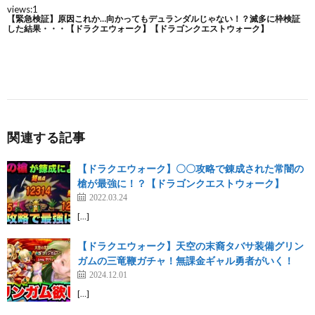
関連する記事
【ドラクエウォーク】〇〇攻略で錬成された常闇の
槍が最強に！？【ドラゴンクエストウォーク】
2022.03.24
[…]
【ドラクエウォーク】天空の末裔タバサ装備グリン
ガムの三竜鞭ガチャ！無課金ギャル勇者がいく！
2024.12.01
[…]