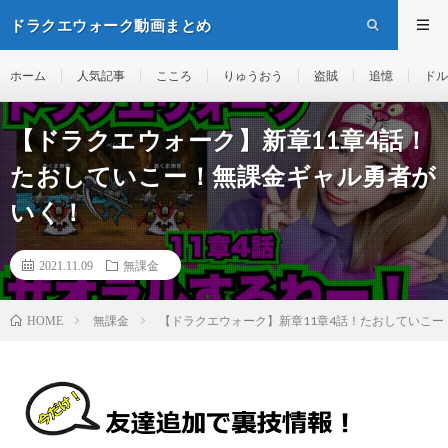
ドラクエウォーク動画まとめ
ホーム
人気記事
こころ
りゅうおう
盗賊
追憶
ドル
【ドラクエウォーク】新章11章4話！
たおしていこー！無課金ギャル勇者が
いく！
2021.11.09
無課金
無課金
【ドラクエウォーク】新章11章4話！たおしていこ
HOME