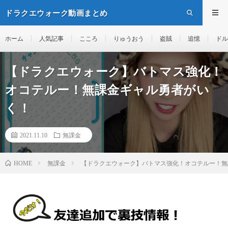
ドラクエウォーク動画まとめ
ホーム
人気記事
こころ
りゅうおう
盗賊
追憶
ドル
【ドラクエウォーク】バトマス強化！
オコテルー！無課金ギャル勇者がい
く！
2021.11.10
無課金
無課金
【ドラクエウォーク】バトマス強化！オコテルー！無
HOME