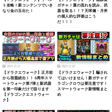
ト攻略！新コンテンツでいき
ガチャ！運の流れを読み、武
なり金の玉出た！
器を取る！！？天球儀・月斧
の個人的な評価はこう
だ！！！
2025.12.11
2025.12.10
【ドラクエウォーク】正月前
【ドラクエウォーク】騙され
から宿題続出！！ 6周年スマ
てはいけません！新ガチャド
ートウォーク第7弾と新武器
ラゴンクロウは要注意です！
を第一印象だけで語ります
スマートウォーク新情報まと
【ドラゴンクエストウォー
め
ク】