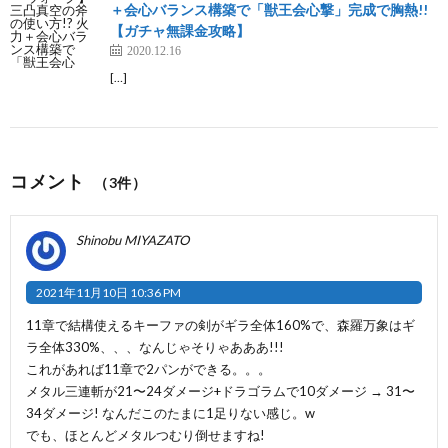
＋会心バランス構築で「獣王会心撃」完成で胸熱!!
【ガチャ無課金攻略】
2020.12.16
[…]
コメント
（3件）
Shinobu MIYAZATO
2021年11月10日 10:36 PM
11章で結構使えるキーファの剣がギラ全体160%で、森羅万象はギ
ラ全体330%、、、なんじゃそりゃあああ!!!
これがあれば11章で2パンができる。。。
メタル三連斬が21〜24ダメージ+ドラゴラムで10ダメージ → 31〜
34ダメージ! なんだこのたまに1足りない感じ。w
でも、ほとんどメタルつむり倒せますね!