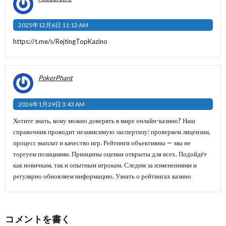
2025年12月6日 11:12 AM
https://t.me/s/RejtingTopKazino
PokerPhant
2026年1月29日 3:43 AM
Хотите знать, кому можно доверять в мире онлайн-казино? Наш
справочник проводит независимую экспертизу: проверяем лицензии,
процесс выплат и качество игр. Рейтинги объективны — мы не
торгуем позициями. Принципы оценки открыты для всех. Подойдёт
как новичкам, так и опытным игрокам. Следим за изменениями и
регулярно обновляем информацию.
Узнать о рейтингах казино
コメントを書く