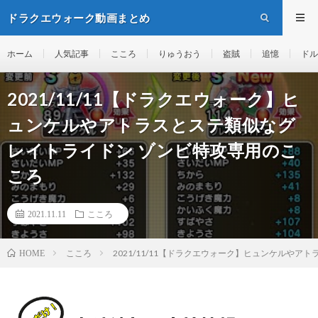
ドラクエウォーク動画まとめ
ホーム
人気記事
こころ
りゅうおう
盗賊
追憶
ドル
2021/11/11【ドラクエウォーク】ヒ
ュンケルやアトラスとステ類似なグ
レイトライドン ゾンビ特攻専用のこ
ころ
2021.11.11
こころ
こころ
2021/11/11【ドラクエウォーク】ヒュンケルや
HOME