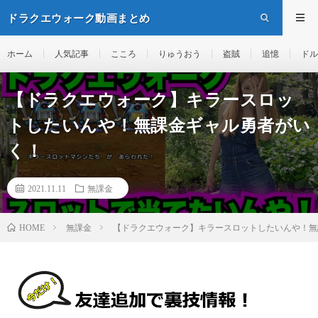
ドラクエウォーク動画まとめ
ホーム
人気記事
こころ
りゅうおう
盗賊
追憶
ドル
【ドラクエウォーク】キラースロッ
トしたいんや！無課金ギャル勇者がい
く！
2021.11.11
無課金
無課金
【ドラクエウォーク】キラースロットしたいんや！無
HOME