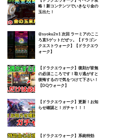
略！新コンテンツでいきなり金の
玉出た！
@syoku2n1 次回 ラーミアのここ
ろ直Sゲットだぜッ。【ドラゴン
クエストウォーク】【ドラクエウ
ォーク】
【ドラクエウォーク】復刻が皆無
の必須こころです！取り逃がすと
後悔するので気をつけて下さい！
【DQウォーク】
【ドラクエウォーク】更新！お知
らせ確認と！ガチャ！！！
【ドラクエウォーク】系統特効