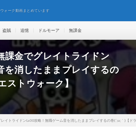
エウォーク動画まとめています
盗賊
追憶
ドルモーア
無課金
無課金でグレイトライドン
ム音を消したままプレイするの
ンクエストウォーク】
イトライドンLv30攻略！無職ゲーム音を消したままプレイするの巻(´;ω;｀)【