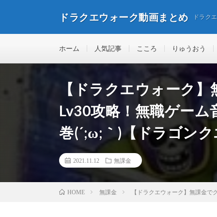
ドラクエウォーク動画まとめ
ドラク
ホーム
人気記事
こころ
りゅうおう
【ドラクエウォーク】
Lv30攻略！無職ゲー
巻(´;ω;｀)【ドラゴ
2021.11.12
無課金
無課金
【ドラクエウォーク】無課金でグレ
HOME