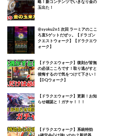
略！新コンテンツでいきなり金の
玉出た！
@syoku2n1 次回 ラーミアのここ
ろ直Sゲットだぜッ。【ドラゴン
クエストウォーク】【ドラクエウ
ォーク】
【ドラクエウォーク】復刻が皆無
の必須こころです！取り逃がすと
後悔するので気をつけて下さい！
【DQウォーク】
【ドラクエウォーク】更新！お知
らせ確認と！ガチャ！！！
【ドラクエウォーク】系統特効
+確定会心は強いのか？新武器