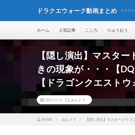
ドラクエウォーク動画まとめ
ドラク
ホーム
人気記事
こころ
りゅうおう
【隠し演出】マスター
きの現象が・・・【D
【ドラゴンクエストウ
2021.11.13
みんドラ
みんドラ
【隠し演出】マスタードラゴ
HOME