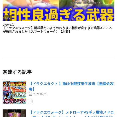
関連する記事
【ドラクエタクト 】激ゆる闘技場生放送【無課金攻
略】
2021.02.23
[…]
【ドラクエウォーク】メドローアVSギラ属性メドロ