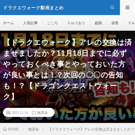
ドラクエウォーク動画まとめ
ホーム
人気記事
こころ
りゅうおう
盗賊
追憶
ドル
【ドラクエウォーク】アレの交換は済
ませましたか？11月18日までに必ず
やっておくべき事とやっておいた方
が良い事とは！？次回の〇〇の告知
も！？【ドラゴンクエストウォー
ク】
2021.11.14
無課金
無課金
【ドラクエウォーク】アレの交換は済ませましたか？
HOME