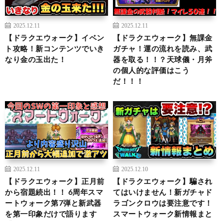
2025.12.11
2025.12.11
【ドラクエウォーク】イベン
【ドラクエウォーク】無課金
ト攻略！新コンテンツでいき
ガチャ！運の流れを読み、武
なり金の玉出た！
器を取る！！？天球儀・月斧
の個人的な評価はこう
だ！！！
2025.12.11
2025.12.10
【ドラクエウォーク】正月前
【ドラクエウォーク】騙され
から宿題続出！！ 6周年スマ
てはいけません！新ガチャド
ートウォーク第7弾と新武器
ラゴンクロウは要注意です！
を第一印象だけで語ります
スマートウォーク新情報まと