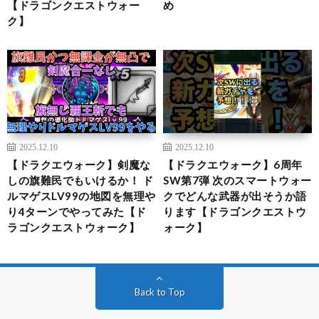
【ドラゴンクエストウォー
め
ク】
2025.12.10
2025.12.10
【ドラクエウォーク】剣魔な
【ドラクエウォーク】6周年
しの旗難民でもいけるか！ ド
SW第7弾 次のスマートウォー
ルマゲスLV99の地図を無理や
クでどんな武器が出そうか語
り4ターンでやってみた【ド
ります【ドラゴンクエストウ
ラゴンクエストウォーク】
ォーク】
Back to Top