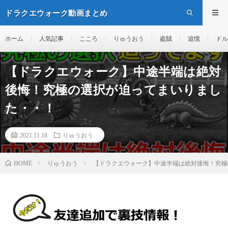
ドラクエウォーク動画まとめ
ホーム
人気記事
こころ
りゅうおう
盗賊
追憶
ドル
【ドラクエウォーク】中途半端は絶対
後悔！究極の選択が迫ってまいりまし
た・・！
2021.11.18
りゅうおう
りゅうおう
【ドラクエウォーク】中途半端は絶対後悔！究極
HOME