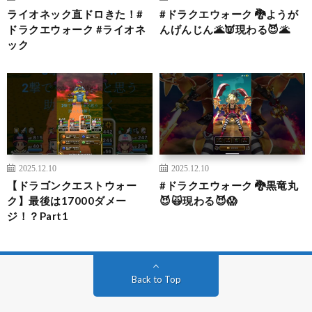
ライオネック直ドロきた！#
#ドラクエウォーク 🐉ようが
ドラクエウォーク #ライオネ
んげんじん🌋👿現わる😈🌋
ック
2025.12.10
2025.12.10
【ドラゴンクエストウォー
#ドラクエウォーク 🐉黒竜丸
ク】最後は17000ダメー
😈🙀現わる😈😱
ジ！？Part1
Back to Top