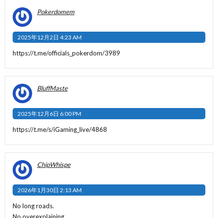
Pokerdomem
2025年12月2日 4:23 AM
https://t.me/officials_pokerdom/3989
BluffMaste
2025年12月6日 6:00 PM
https://t.me/s/iGaming_live/4868
ChipWhispe
2026年1月30日 2:13 AM
No long roads.
No overexplaining.