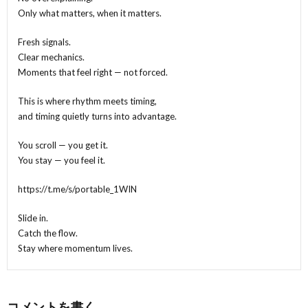
Only what matters, when it matters.
Fresh signals.
Clear mechanics.
Moments that feel right — not forced.
This is where rhythm meets timing,
and timing quietly turns into advantage.
You scroll — you get it.
You stay — you feel it.
https://t.me/s/portable_1WIN
Slide in.
Catch the flow.
Stay where momentum lives.
コメントを書く