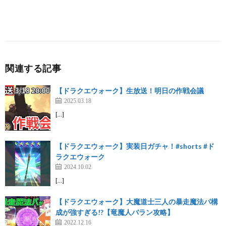
関連する記事
【ドラクエウォーク】生放送！明日の作戦会議
2025.03.18
[…]
【ドラクエウォーク】実装日ガチャ！#shorts #ド
ラクエウォーク
2024.10.02
[…]
【ドラクエウォーク】大魔道士三人の暴走魔法パ構
成が強すぎる!?【竜魔人バラン攻略】
2022.12.16