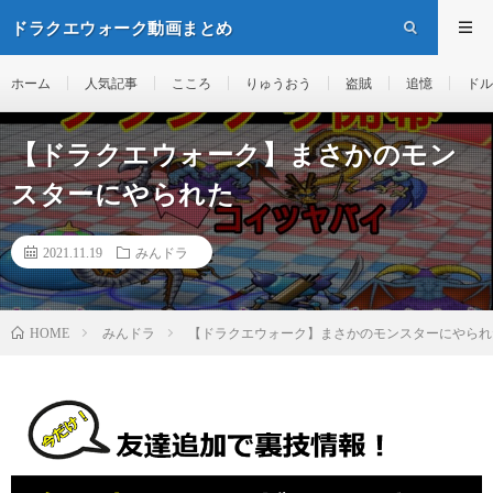
ドラクエウォーク動画まとめ
ホーム
人気記事
こころ
りゅうおう
盗賊
追憶
ドル
【ドラクエウォーク】まさかのモン
スターにやられた
2021.11.19
みんドラ
みんドラ
【ドラクエウォーク】まさかのモンスターにやられ
HOME